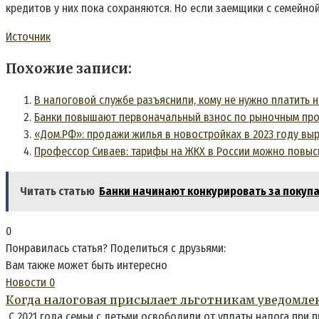
кредитов у них пока сохраняются. Но если заемщики с семейной
Источник
Похожие записи:
В налоговой службе разъяснили, кому не нужно платить 
Банки повышают первоначальный взнос по рыночным про
«Дом.РФ»: продажи жилья в новостройках в 2023 году выр
Профессор Сиваев: тарифы на ЖКХ в России можно повыс
Читать статью
Банки начинают конкурировать за покупа
0
Понравилась статья? Поделиться с друзьями:
Вам также может быть интересно
Новости
0
Когда налоговая присылает льготникам уведомле
С 2021 года семьи с детьми освободили от уплаты налога при 