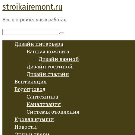
stroikairemont.ru
Перейти
к
Все о строительных работах
контенту
Поиск:
Дизайн интерьера
Ванная комната
Дизайн ванной
Дизайн гостиной
Дизайн спальни
Вентиляция
Водопровод
Сантехника
Канализация
Системы отопления
Кровля крыши
Новости
Окна и двери