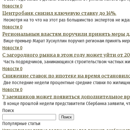
Новости
0
Центробанк снизил ключевую ставку до 14%.
Несмотря на то что на этот раз большинство экспертов не жда
Новости
0
Региональным властям поручили принять меры дл
Вице-премьер Марат Хуснуллин поручил регионам принять меры
Новости
0
С загородного рынка в этом году может уйти от 2
Часть подрядчиков, занимающихся строительством частных жил
Новости
0
Снижение ставок по ипотеке на время остановило
Две последние недели процентные средние ставки по жилищны
Новости
0
У заемщиков может появиться дополнительное вре
В конце прошлой недели представители Сбербанка заявили, чт
Поиск
Поиск
Популярные статьи