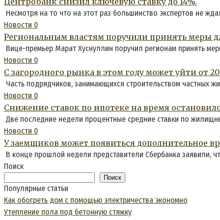
Центробанк снизил ключевую ставку до 14%.
Несмотря на то что на этот раз большинство экспертов не жда
Новости
0
Региональным властям поручили принять меры дл
Вице-премьер Марат Хуснуллин поручил регионам принять меры
Новости
0
С загородного рынка в этом году может уйти от 2
Часть подрядчиков, занимающихся строительством частных жил
Новости
0
Снижение ставок по ипотеке на время остановило
Две последние недели процентные средние ставки по жилищны
Новости
0
У заемщиков может появиться дополнительное вре
В конце прошлой недели представители Сбербанка заявили, чт
Поиск
Поиск
Популярные статьи
Как обогреть дом с помощью электричества экономно
Утепление пола под бетонную стяжку