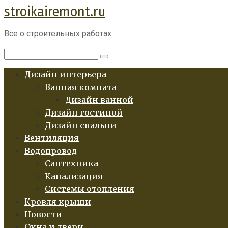
stroikairemont.ru
Перейти
к
Все о строительных работах
контенту
Поиск:
Дизайн интерьера
Ванная комната
Дизайн ванной
Дизайн гостиной
Дизайн спальни
Вентиляция
Водопровод
Сантехника
Канализация
Системы отопления
Кровля крыши
Новости
Окна и двери