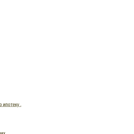
 ипотеку .
них