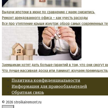
Выдачи ипотеки в июне по сравнению с маем снизились.
Ремонт арендованного офиса – как учесть расходы
Все про утепление крыши изнутри: обзор самых современных т
Заемщикам хотят дать больше гарантий в том, что они смогут в
Что лучше массивная доска или ламинат: изучаем преимуществ
Политика конфиденциальности
Информация для правообладателей
Обратная связь
© 2026 stroikairemont.ru