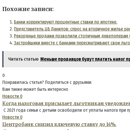
Похожие записи:
Банки корректируют процентные ставки по ипотеке.
Представитель ЦБ Данилов: спрос на вторичное жилье рас
Рекордные продажи позволили столичным девелоперам у
Застройщики вместе с банками пересматривают свои льг
Читать статью
Меньше продавцов будут платить налог п
0
Понравилась статья? Поделиться с друзьями:
Вам также может быть интересно
Новости
0
Когда налоговая присылает льготникам уведомле
С 2021 года семьи с детьми освободили от уплаты налога при 
Новости
0
Центробанк снизил ключевую ставку до 14%.