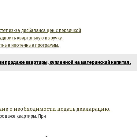
тет из-за дисбаланса цен с первичкой
двоить квартальную выручку
отные ипотечные программы.
ри продаже квартиры, купленной на материнский капитал .
ние о необходимости подать декларацию.
продаже квартиры. При