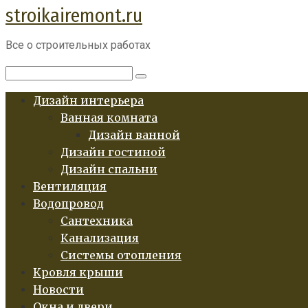
stroikairemont.ru
Перейти
к
Все о строительных работах
контенту
Поиск:
Дизайн интерьера
Ванная комната
Дизайн ванной
Дизайн гостиной
Дизайн спальни
Вентиляция
Водопровод
Сантехника
Канализация
Системы отопления
Кровля крыши
Новости
Окна и двери