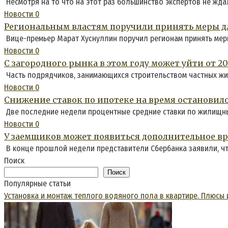
Несмотря на то что на этот раз большинство экспертов не жда
Новости
0
Региональным властям поручили принять меры дл
Вице-премьер Марат Хуснуллин поручил регионам принять меры
Новости
0
С загородного рынка в этом году может уйти от 2
Часть подрядчиков, занимающихся строительством частных жил
Новости
0
Снижение ставок по ипотеке на время остановило
Две последние недели процентные средние ставки по жилищны
Новости
0
У заемщиков может появиться дополнительное вре
В конце прошлой недели представители Сбербанка заявили, чт
Поиск
Поиск
Популярные статьи
Установка и монтаж теплого водяного пола в квартире. Плюсы 