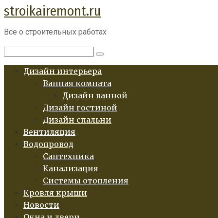
stroikairemont.ru
Перейти
к
Все о строительных работах
контенту
Поиск:
Дизайн интерьера
Ванная комната
Дизайн ванной
Дизайн гостиной
Дизайн спальни
Вентиляция
Водопровод
Сантехника
Канализация
Системы отопления
Кровля крыши
Новости
Окна и двери