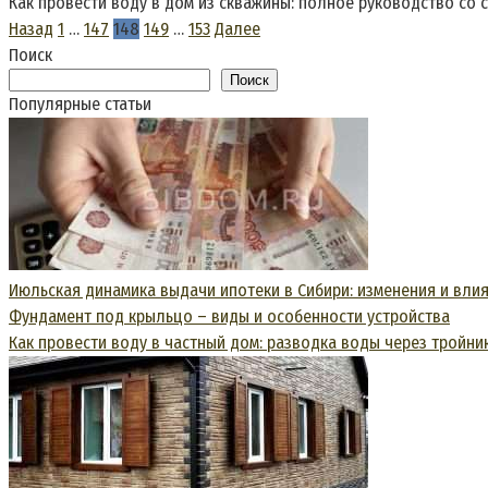
Как провести воду в дом из скважины: полное руководство со
Пагинация
Назад
1
…
147
148
149
…
153
Далее
записей
Поиск
Поиск
Популярные статьи
Июльская динамика выдачи ипотеки в Сибири: изменения и влия
Фундамент под крыльцо – виды и особенности устройства
Как провести воду в частный дом: разводка воды через тройн