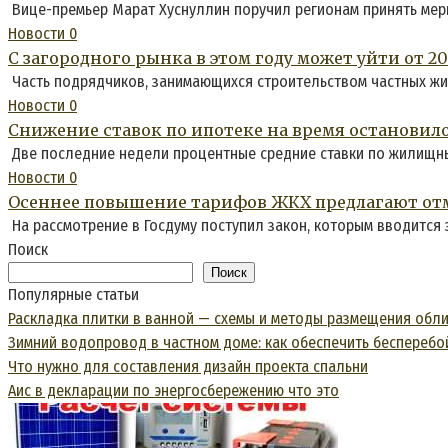
Вице-премьер Марат Хуснуллин поручил регионам принять меры
Новости
0
С загородного рынка в этом году может уйти от 2
Часть подрядчиков, занимающихся строительством частных жил
Новости
0
Снижение ставок по ипотеке на время остановило
Две последние недели процентные средние ставки по жилищны
Новости
0
Осеннее повышение тарифов ЖКХ предлагают отм
На рассмотрение в Госдуму поступил закон, которым вводится
Поиск
Поиск
Популярные статьи
Раскладка плитки в ванной — схемы и методы размещения обл
Зимний водопровод в частном доме: как обеспечить беспереб
Что нужно для составления дизайн проекта спальни
Аис в декларации по энергосбережению что это