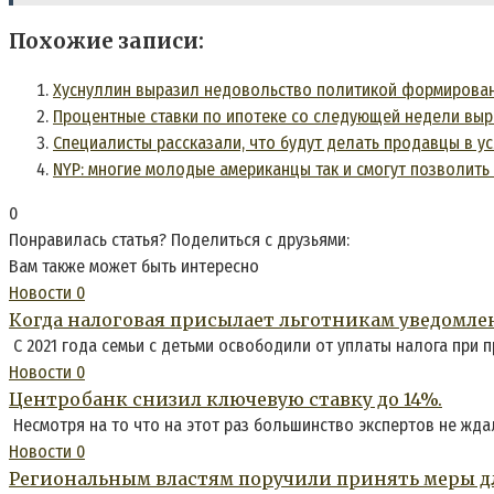
Похожие записи:
Хуснуллин выразил недовольство политикой формирован
Процентные ставки по ипотеке со следующей недели выра
Специалисты рассказали, что будут делать продавцы в у
NYP: многие молодые американцы так и смогут позволить
0
Понравилась статья? Поделиться с друзьями:
Вам также может быть интересно
Новости
0
Когда налоговая присылает льготникам уведомле
С 2021 года семьи с детьми освободили от уплаты налога при 
Новости
0
Центробанк снизил ключевую ставку до 14%.
Несмотря на то что на этот раз большинство экспертов не жда
Новости
0
Региональным властям поручили принять меры дл