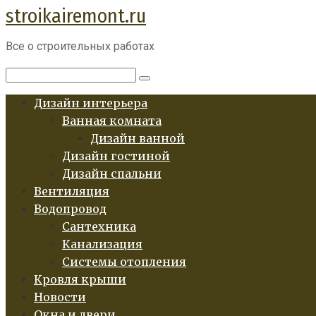
stroikairemont.ru
Перейти
к
Все о строительных работах
контенту
Поиск:
Дизайн интерьера
Ванная комната
Дизайн ванной
Дизайн гостиной
Дизайн спальни
Вентиляция
Водопровод
Сантехника
Канализация
Системы отопления
Кровля крыши
Новости
Окна и двери