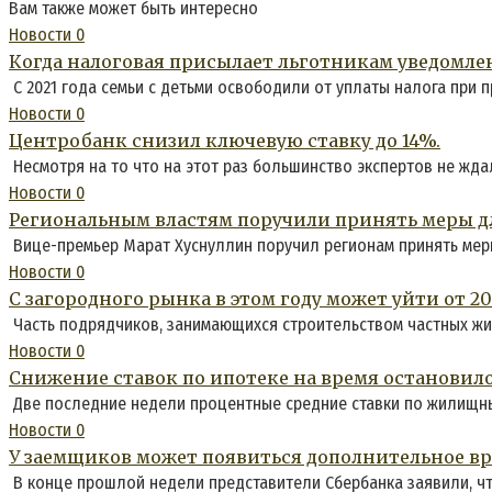
Вам также может быть интересно
Новости
0
Когда налоговая присылает льготникам уведомле
С 2021 года семьи с детьми освободили от уплаты налога при 
Новости
0
Центробанк снизил ключевую ставку до 14%.
Несмотря на то что на этот раз большинство экспертов не жда
Новости
0
Региональным властям поручили принять меры дл
Вице-премьер Марат Хуснуллин поручил регионам принять меры
Новости
0
С загородного рынка в этом году может уйти от 2
Часть подрядчиков, занимающихся строительством частных жил
Новости
0
Снижение ставок по ипотеке на время остановило
Две последние недели процентные средние ставки по жилищны
Новости
0
У заемщиков может появиться дополнительное вре
В конце прошлой недели представители Сбербанка заявили, чт