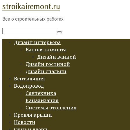
stroikairemont.ru
Перейти
к
Все о строительных работах
контенту
Поиск:
Дизайн интерьера
Ванная комната
Дизайн ванной
Дизайн гостиной
Дизайн спальни
Вентиляция
Водопровод
Сантехника
Канализация
Системы отопления
Кровля крыши
Новости
Окна и двери