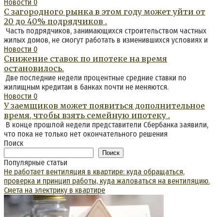
Новости
0
С загородного рынка в этом году может уйти от
20 до 40% подрядчиков .
Часть подрядчиков, занимающихся строительством частных
жилых домов, не смогут работать в изменившихся условиях и
Новости
0
Снижение ставок по ипотеке на время
остановилось.
Две последние недели процентные средние ставки по
жилищным кредитам в банках почти не меняются.
Новости
0
У заемщиков может появиться дополнительное
время, чтобы взять семейную ипотеку .
В конце прошлой недели представители Сбербанка заявили,
что пока не только нет окончательного решения
Поиск
Поиск
Популярные статьи
Не работает вентиляция в квартире: куда обращаться,
проверка и принцип работы, куда жаловаться на вентиляцию.
Смета на электрику в квартире