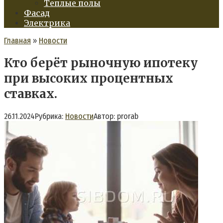
Теплые полы
Фасад
Электрика
Главная
»
Новости
Кто берёт рыночную ипотеку
при высоких процентных
ставках.
26.11.2024
Рубрика:
Новости
Автор:
prorab