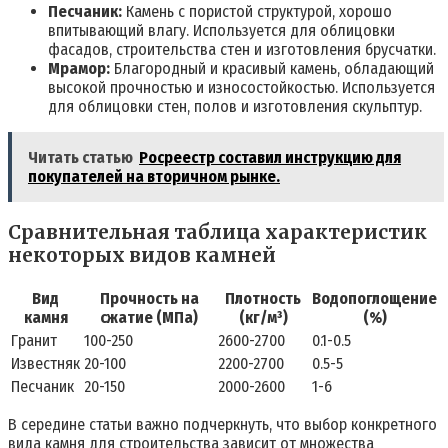
Песчаник:
Камень с пористой структурой, хорошо
впитывающий влагу. Используется для облицовки
фасадов, строительства стен и изготовления брусчатки.
Мрамор:
Благородный и красивый камень, обладающий
высокой прочностью и износостойкостью. Используется
для облицовки стен, полов и изготовления скульптур.
Читать статью
Росреестр составил инструкцию для
покупателей на вторичном рынке.
Сравнительная таблица характеристик
некоторых видов камней
Вид
Прочность на
Плотность
Водопоглощение
камня
сжатие (МПа)
(кг/м³)
(%)
Гранит
100-250
2600-2700
0.1-0.5
Известняк
20-100
2200-2700
0.5-5
Песчаник
20-150
2000-2600
1-6
В середине статьи важно подчеркнуть, что выбор конкретного
вида камня для строительства зависит от множества