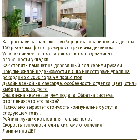
Как расставить спальню — выбор цвета, планировки и декора.
140 реальных фото примеров с красивым дизайном
Устанавливаем теплые водяные полы под ламинат:
особенности укладки
Как стелить ламинат на деревянный пол своими руками
Покупки жилой недвижимости в США инвесторами упали на
рекордные с 2000 года 49 процентов
Дизайн ванной на мансарде: особенности отделки, цвет, стиль,
выбор штор, 65 фото
Она важна не меньше, чем подача! Обратка системы
отопления: что это такое?
Насколько вырастет стоимость коммунальных услуг в
следующем году .
Рейтинг лучших котлов для теплых полов
Скорость теплоносителя в системе отопления
Ламинат на ДВП