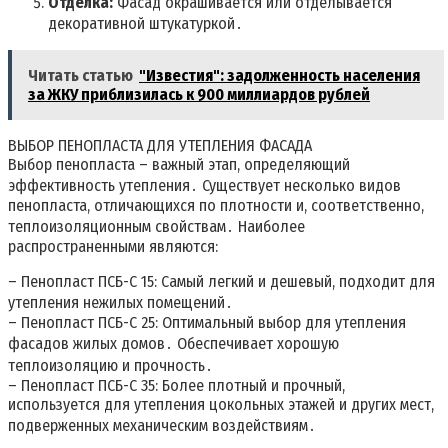
Отделка:
Фасад окрашивается или отделывается
декоративной штукатуркой․
Читать статью
"Известия": задолженность населения
за ЖКУ приблизилась к 900 миллиардов рублей
ВЫБОР ПЕНОПЛАСТА ДЛЯ УТЕПЛЕНИЯ ФАСАДА
Выбор пенопласта – важный этап, определяющий
эффективность утепления․ Существует несколько видов
пенопласта, отличающихся по плотности и, соответственно,
теплоизоляционным свойствам․ Наиболее
распространенными являются:
– Пенопласт ПСБ-С 15: Самый легкий и дешевый, подходит для
утепления нежилых помещений․
– Пенопласт ПСБ-С 25: Оптимальный выбор для утепления
фасадов жилых домов․ Обеспечивает хорошую
теплоизоляцию и прочность․
– Пенопласт ПСБ-С 35: Более плотный и прочный,
используется для утепления цокольных этажей и других мест,
подверженных механическим воздействиям․