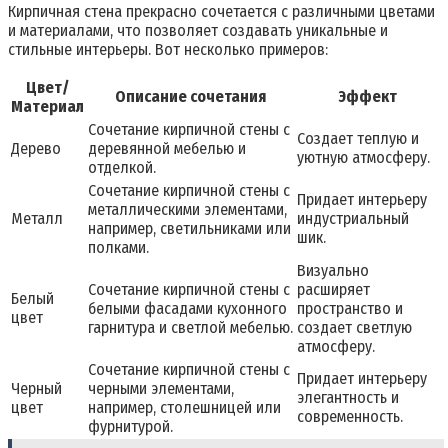
Кирпичная стена прекрасно сочетается с различными цветами
и материалами, что позволяет создавать уникальные и
стильные интерьеры. Вот несколько примеров:
Цвет/
Описание сочетания
Эффект
Материал
Сочетание кирпичной стены с
Создает теплую и
Дерево
деревянной мебелью и
уютную атмосферу.
отделкой.
Сочетание кирпичной стены с
Придает интерьеру
металлическими элементами,
Металл
индустриальный
например, светильниками или
шик.
полками.
Визуально
Сочетание кирпичной стены с
расширяет
Белый
белыми фасадами кухонного
пространство и
цвет
гарнитура и светлой мебелью.
создает светлую
атмосферу.
Сочетание кирпичной стены с
Придает интерьеру
Черный
черными элементами,
элегантность и
цвет
например, столешницей или
современность.
фурнитурой.