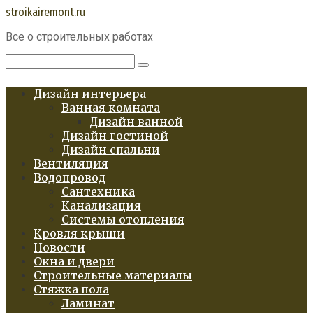
Перейти
stroikairemont.ru
к
Все о строительных работах
контенту
Поиск:
Дизайн интерьера
Ванная комната
Дизайн ванной
Дизайн гостиной
Дизайн спальни
Вентиляция
Водопровод
Сантехника
Канализация
Системы отопления
Кровля крыши
Новости
Окна и двери
Строительные материалы
Стяжка пола
Ламинат