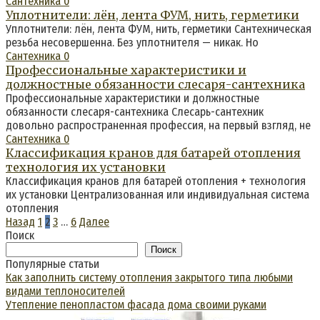
Сантехника
0
Уплотнители: лён, лента ФУМ, нить, герметики
Уплотнители: лён, лента ФУМ, нить, герметики Сантехническая
резьба несовершенна. Без уплотнителя — никак. Но
Сантехника
0
Профессиональные характеристики и
должностные обязанности слесаря-сантехника
Профессиональные характеристики и должностные
обязанности слесаря-сантехника Слесарь-сантехник
довольно распространенная профессия, на первый взгляд, не
Сантехника
0
Классификация кранов для батарей отопления
технология их установки
Классификация кранов для батарей отопления + технология
их установки Централизованная или индивидуальная система
отопления
Пагинация
Назад
1
2
3
…
6
Далее
записей
Поиск
Поиск
Популярные статьи
Как заполнить систему отопления закрытого типа любыми
видами теплоносителей
Утепление пенопластом фасада дома своими руками