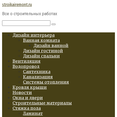
Перейти
stroikairemont.ru
к
Все о строительных работах
контенту
Поиск:
Дизайн интерьера
Ванная комната
Дизайн ванной
Дизайн гостиной
Дизайн спальни
Вентиляция
Водопровод
Сантехника
Канализация
Системы отопления
Кровля крыши
Новости
Окна и двери
Строительные материалы
Стяжка пола
Ламинат